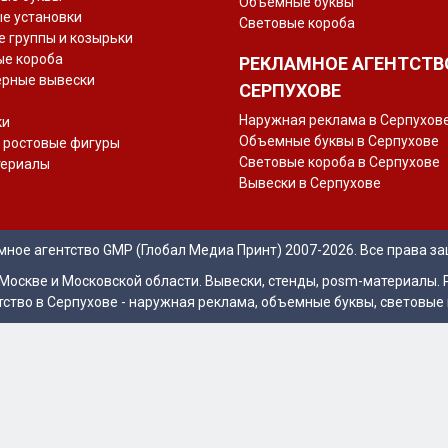
Объемные буквы
е установки
 презентационные
Световые короба
 группы и козырьки
ые короба
РЕКЛАМНОЕ АГЕНТСТВ
ерные вывески
СЕРПУХОВЕ
Наружная реклама в Серпухов
ки
Объемные буквы в Серпухове
 ростовые фигуры
Световые короба в Серпухове
териалы
Вывески в Серпухове
мное агентство GMP (Глобал Медиа Принт) 2007-2026. Все права з
Москве и Московской области. Вывески, стенды, posm-материалы. 
ство в Серпухове - наружная реклама, объемные буквы, световые 