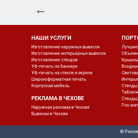
НАШИ УСЛУГИ
ПОРТ
Изготовление наружных вывесок
Лучшие
Изготовление интерьерных вывесок
Объемн
Изготовление стендов
Крышны
УФ-печать на баннере
Входные
УФ-печать на стекле и акриле
Светов
Широкоформатная печать
Интерь
Корпусная мебель
Стенды
Таблич
РЕКЛАМА В ЧЕХОВЕ
Стенды,
Pos-ма
Наружная реклама в Чехове
Вывески в Чехове
© Рекла