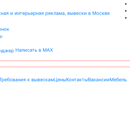
онок
u
Написать в MAX
Требования к вывескам
Цены
Контакты
Вакансии
Мебель