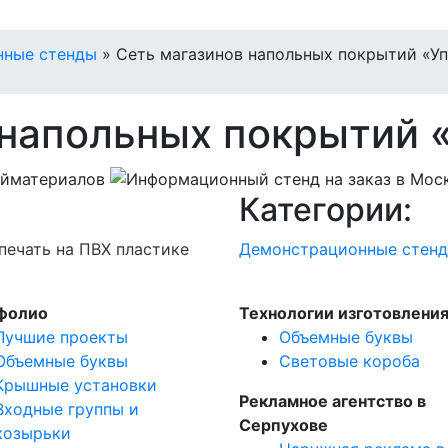
нные стенды
»
Сеть магазинов напольных покрытий «У
 напольных покрытий 
Категории:
печать на ПВХ пластике
Демонстрационные стен
фолио
Технологии изготовлени
Лучшие проекты
Объемные буквы
Объемные буквы
Световые короба
Крышные установки
Рекламное агентство в
Входные группы и
Серпухове
козырьки