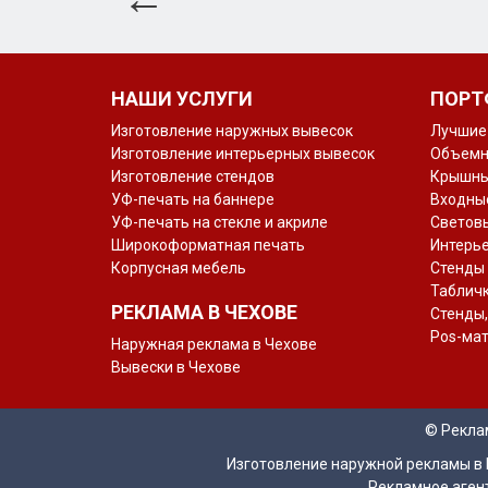
НАШИ УСЛУГИ
ПОРТ
Изготовление наружных вывесок
Лучшие
Изготовление интерьерных вывесок
Объемн
Изготовление стендов
Крышны
УФ-печать на баннере
Входные
УФ-печать на стекле и акриле
Светов
Широкоформатная печать
Интерь
Корпусная мебель
Стенды
Таблич
РЕКЛАМА В ЧЕХОВЕ
Стенды,
Pos-ма
Наружная реклама в Чехове
Вывески в Чехове
© Рекла
Изготовление наружной рекламы в 
Рекламное агент