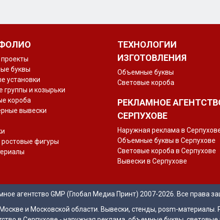
ФОЛИО
ТЕХНОЛОГИИ
ИЗГОТОВЛЕНИЯ
 проекты
ые буквы
Объемные буквы
е установки
Световые короба
 группы и козырьки
ые короба
РЕКЛАМНОЕ АГЕНТСТВ
ерные вывески
СЕРПУХОВЕ
Наружная реклама в Серпухов
ки
Объемные буквы в Серпухове
 ростовые фигуры
Световые короба в Серпухове
териалы
Вывески в Серпухове
мное агентство GMP (Глобал Медиа Принт) 2007-2026. Все права з
Москве и Московской области. Вывески, стенды, posm-материалы. 
ство в Серпухове - наружная реклама, объемные буквы, световые 