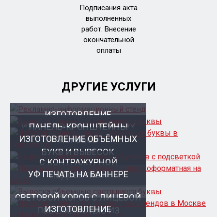
Подписания акта
выполненных
работ. Внесение
окончательной
оплаты
ДРУГИЕ УСЛУГИ
ИЗГОТОВЛЕНИЕ
ИЗГОТОВЛЕНИЕ СВЕТОВЫХ
ПАНЕЛЬ-КРОНШТЕЙНЫ
ВЫСТАВОЧНЫХ
ИЗГОТОВЛЕНИЕ ОБЪЁМНЫХ
КОРОБОВ
ДЕМОНСТРАЦИОННЫХ
БУКВ И ВЫВЕСОК
СТЕНДОВ
С КОНТРАЖУРНОЙ
УФ ПЕЧАТЬ НА БАННЕРЕ
ПОДСВЕТКОЙ
СВЕТОВОЙ КОРОБ С ЛИЦЕВОЙ
ИЗГОТОВЛЕНИЕ
ПОВЕРХНОСТЬЮ ИЗ