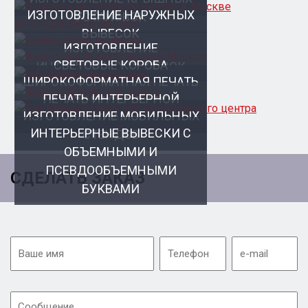
ИЗГОТОВЛЕНИЕ НАРУЖНЫХ
УСТАНОВОК
ВЫВЕСОК
ИЗГОТОВЛЕНИЕ
СВЕТОВЫЕ КОРОБА
ИНТЕРЬЕРНЫХ ВЫВЕСОК
ШИРОКОФОРМАТНАЯ ПЕЧАТЬ
ПЕЧАТЬ ИНТЕРЬЕРНОЙ
НАРУЖНЫХ БАННЕРОВ
ИЗГОТОВЛЕНИЕ МОБИЛЬНЫХ
РЕКЛАМЫ
ИНТЕРЬЕРНЫЕ ВЫВЕСКИ С
СТЕНДОВ
ОБЪЕМНЫМИ И
ПСЕВДООБЪЕМНЫМИ
СДЕЛАТЬ ЗАКАЗ
БУКВАМИ